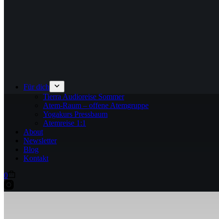
Für dich
Tierra Audioreise Sommer
Atem-Raum – offene Atemgruppe
Yogakurs Pressbaum
Atemreise 1:1
About
Newsletter
Blog
Kontakt
Warenkorb
0