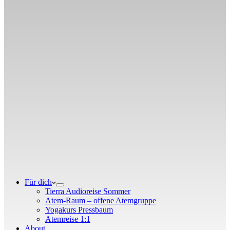
Für dich
Tierra Audioreise Sommer
Atem-Raum – offene Atemgruppe
Yogakurs Pressbaum
Atemreise 1:1
About