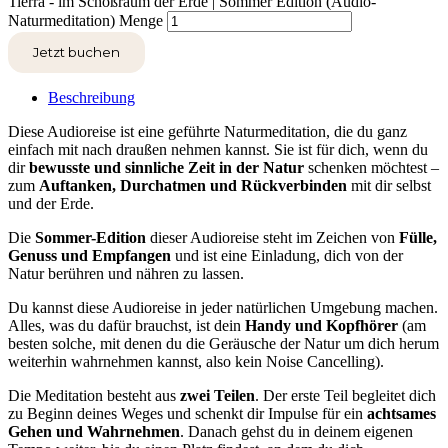
Tierra - im Schoßraum der Erde | Sommer Edition (Audio-
Naturmeditation) Menge
Jetzt buchen
Beschreibung
Diese Audioreise ist eine geführte Naturmeditation, die du ganz
einfach mit nach draußen nehmen kannst. Sie ist für dich, wenn du
dir
bewusste und sinnliche Zeit in der Natur
schenken möchtest –
zum
Auftanken, Durchatmen und Rückverbinden
mit dir selbst
und der Erde.
Die
Sommer-Edition
dieser Audioreise steht im Zeichen von
Fülle,
Genuss und Empfangen
und ist eine Einladung, dich von der
Natur berühren und nähren zu lassen.
Du kannst diese Audioreise in jeder natürlichen Umgebung machen.
Alles, was du dafür brauchst, ist dein
Handy und Kopfhörer
(am
besten solche, mit denen du die Geräusche der Natur um dich herum
weiterhin wahrnehmen kannst, also kein Noise Cancelling).
Die Meditation besteht aus
zwei Teilen
. Der erste Teil begleitet dich
zu Beginn deines Weges und schenkt dir Impulse für ein
achtsames
Gehen und Wahrnehmen
. Danach gehst du in deinem eigenen