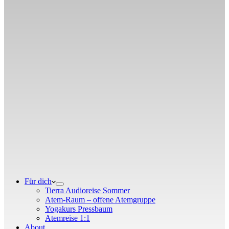
Für dich
Tierra Audioreise Sommer
Atem-Raum – offene Atemgruppe
Yogakurs Pressbaum
Atemreise 1:1
About